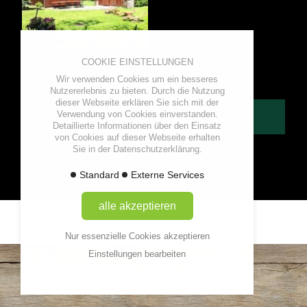
COOKIE EINSTELLUNGEN
Wir verwenden Cookies um ein besseres
Nutzererlebnis zu bieten. Durch die Nutzung
dieser Webseite erklären Sie sich mit der
Verwendung von Cookies einverstanden.
ONLINEBUCHUNG
Detaillierte Informationen über den Einsatz
von Cookies auf dieser Webseite erhalten
Sie in der Datenschutzerklärung.
Standard
Externe Services
alle akzeptieren
IMPRESSUM
DATENSCHUTZ
KONTAKT
Nur essenzielle Cookies akzeptieren
Einstellungen bearbeiten